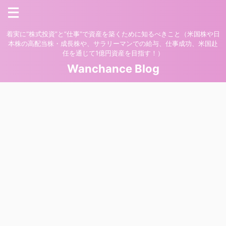
着実に“株式投資”と“仕事”で資産を築くために知るべきこと（米国株や日
本株の高配当株・成長株や、サラリーマンでの給与、仕事成功、米国赴
任を通じて1億円資産を目指す！）
Wanchance Blog