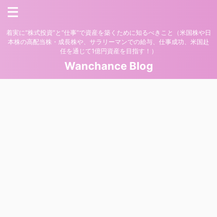
着実に“株式投資”と“仕事”で資産を築くために知るべきこと（米国株や日
本株の高配当株・成長株や、サラリーマンでの給与、仕事成功、米国赴
任を通じて1億円資産を目指す！）
Wanchance Blog