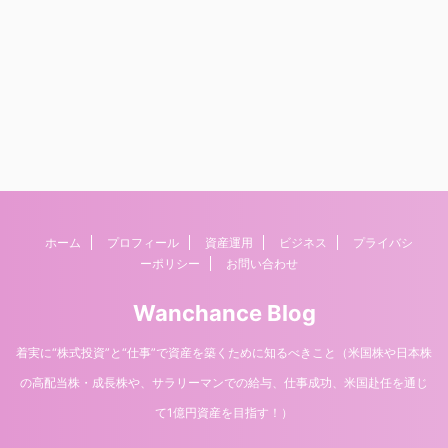
ホーム
プロフィール
資産運用
ビジネス
プライバシ
ーポリシー
お問い合わせ
Wanchance Blog
着実に“株式投資”と“仕事”で資産を築くために知るべきこと（米国株や日本株
の高配当株・成長株や、サラリーマンでの給与、仕事成功、米国赴任を通じ
Copyright© Wanchance Blog , 2026 All Rights
て1億円資産を目指す！）
Reserved Powered by
AFFINGER5
.