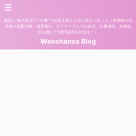
着実に“株式投資”と“仕事”で資産を築くために知るべきこと（米国株や日
本株の高配当株・成長株や、サラリーマンでの給与、仕事成功、米国赴
任を通じて1億円資産を目指す！）
Wanchance Blog