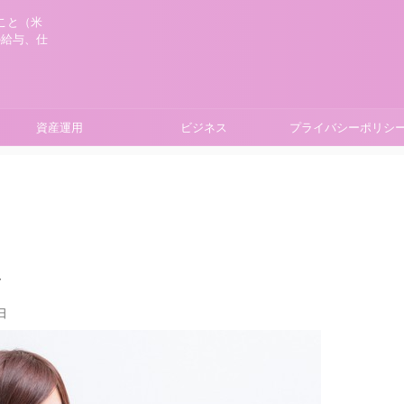
こと（米
の給与、仕
資産運用
ビジネス
プライバシーポリシ
ト
日