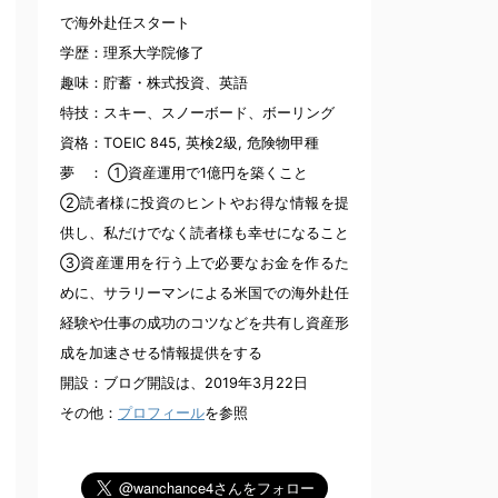
で海外赴任スタート
学歴：理系大学院修了
趣味：貯蓄・株式投資、英語
特技：スキー、スノーボード、ボーリング
資格：TOEIC 845, 英検2級, 危険物甲種
夢 ： ①資産運用で1億円を築くこと
②読者様に投資のヒントやお得な情報を提
供し、私だけでなく読者様も幸せになること
③資産運用を行う上で必要なお金を作るた
めに、サラリーマンによる米国での海外赴任
経験や仕事の成功のコツなどを共有し資産形
成を加速させる情報提供をする
開設：ブログ開設は、2019年3月22日
その他：
プロフィール
を参照