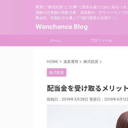
着実に“株式投資”と“仕事”で資産を築くために知るべき
国株や日本株の高配当株・成長株や、サラリーマンで
事成功、米国赴任を通じて1億円資産を目指す！）
Wanchance Blog
ホーム
プロフィール
HOME
>
資産運用
>
株式投資
>
株式投資
配当金を受け取るメリッ
投稿日：2019年3月28日 更新日：
2019年4月12